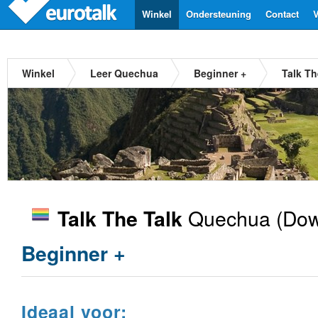
Winkel
Ondersteuning
Contact
V
Winkel
Leer Quechua
Beginner +
Talk T
Quechua
(Dow
Talk The Talk
Beginner +
Ideaal voor: