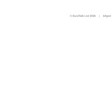
© EuroTalk Ltd 2026
|
Allge