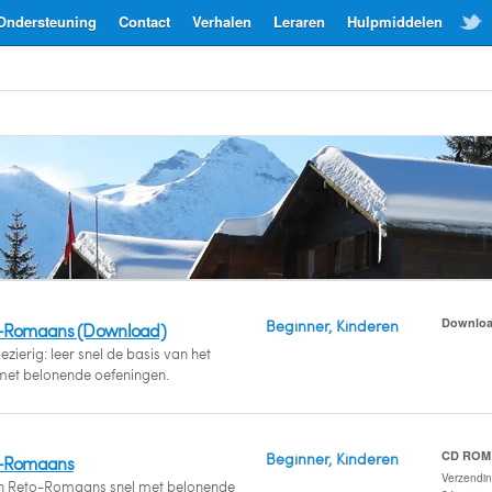
Ondersteuning
Contact
Verhalen
Leraren
Hulpmiddelen
Downlo
Beginner, Kinderen
o-Romaans (Download)
zierig: leer snel de basis van het
et belonende oefeningen.
CD ROM
Beginner, Kinderen
o-Romaans
Verzendi
an Reto-Romaans snel met belonende