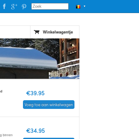
▼
Winkelwagentje
ad
€39.95
Voeg toe aan winkelwagen
€34.95
ng binnen