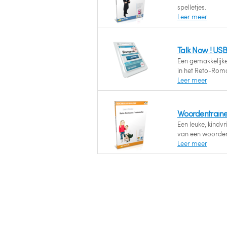
spelletjes.
Leer meer
Talk Now ! US
Een gemakkelijk
in het Reto-Roma
Leer meer
Woordentrain
Een leuke, kindv
van een woorden
Leer meer