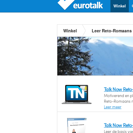
Winkel
Winkel
Leer Reto-Romaans
Talk Now Ret
Motiverend en ple
Reto-Romaans m
Leer meer
Talk Now Ret
Leer de basis v