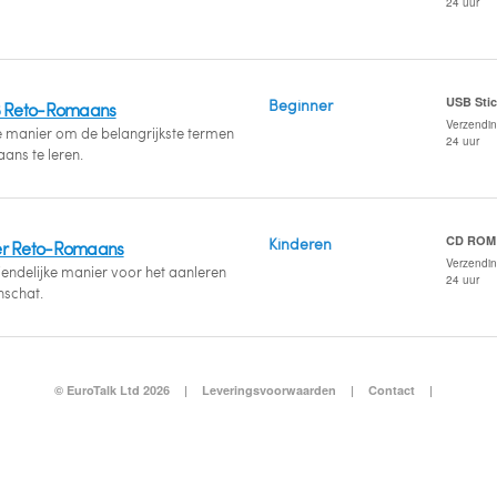
24 uur
USB Sti
Beginner
B Reto-Romaans
Verzendi
e manier om de belangrijkste termen
24 uur
ans te leren.
CD ROM
Kinderen
er Reto-Romaans
Verzendi
riendelijke manier voor het aanleren
24 uur
schat.
© EuroTalk Ltd 2026
|
Leveringsvoorwaarden
|
Contact
|