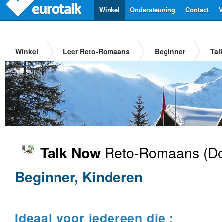
Winkel
Ondersteuning
Contact
V
Winkel
Leer Reto-Romaans
Beginner
Tal
Reto-Romaans
(Do
Talk Now
Beginner, Kinderen
Ideaal voor iedereen die :