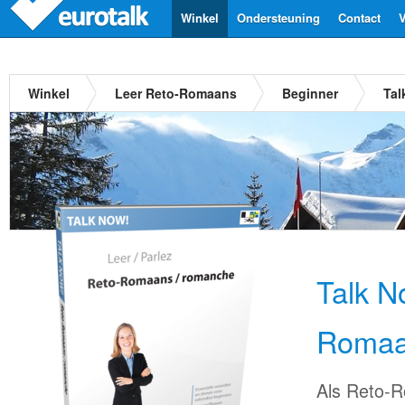
Winkel
Ondersteuning
Contact
V
Winkel
Leer Reto-Romaans
Beginner
Tal
Talk N
Roma
Als Reto-R