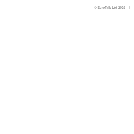
© EuroTalk Ltd 2026
|