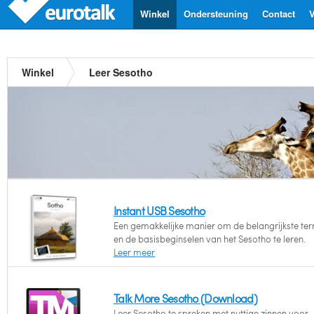
Winkel
Ondersteuning
Contact
V
Winkel
Leer Sesotho
Instant USB Sesotho
Een gemakkelijke manier om de belangrijkste te
en de basisbeginselen van het Sesotho te leren.
Leer meer
Talk More Sesotho (Download)
Leer Sesotho te spreken met nuttige zinnen voor