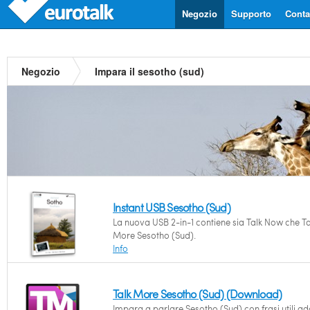
Negozio
Supporto
Contat
Negozio
Impara il sesotho (sud)
Instant USB Sesotho (Sud)
La nuova USB 2-in-1 contiene sia Talk Now che Ta
More Sesotho (Sud).
Info
Talk More Sesotho (Sud) (Download)
Impara a parlare Sesotho (Sud) con frasi utili ad