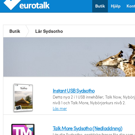
Butik
Hjälp
Kont
Butik
Lär Sydsotho
Instant USB Sydsotho
Detta nya 2 i 1 USB innehåller; Talk Now, Nybör
nivå 1 och Talk More, Nybörjarkurs nivå 2.
Läs mer
Talk More Sydsotho (Nedladdning)
Lär dig Sydsotho, praktiska fraser för dig som g