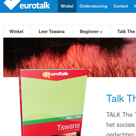
Winkel
Ondersteuning
Contact
V
Winkel
Leer Tswana
Beginner +
Talk The
Talk T
TALK The T
het sociale
gedachten.