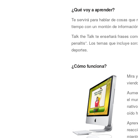
¿Qué voy a aprender?
Te servirá para hablar de cosas que 
tiempo con un montón de información 
Talk the Talk te enseñará frases co
penaltis”. Los temas que incluye son: 
deportes.
¿Cómo funciona?
Mira 
viendo
Aumen
el mun
nativo
oído 
Aprend
reacci
mient