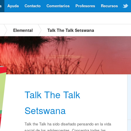
a
Ayuda
Contacto
Comentarios
Profesores
Recursos
Elemental
Talk The Talk Setswana
Talk The Talk
Setswana
Talk the Talk ha sido diseñado pensando en la vida
social de los adolescentes. Concentra todas las