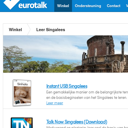
Winkel
Ondersteuning
Contact
V
Winkel
Leer Singalees
Instant USB Singalees
Een gemakkelijke manier om de belangrijkste te
en de basisbeginselen van het Singalees te leren.
Leer meer
Talk Now Singalees (Download)
Motiverend en plezierig: leer snel de basis van he