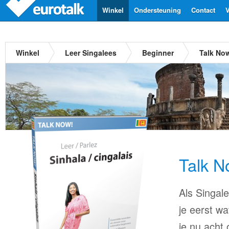
Winkel
Ondersteuning
Contact
V
Winkel
Leer Singalees
Beginner
Talk No
Talk N
Als Singale
je eerst wa
je nu acht 