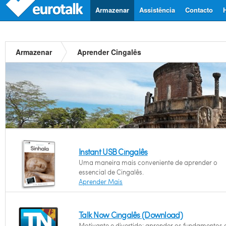
Armazenar
Assistência
Contacto
Armazenar
Aprender Cingalês
Instant USB Cingalês
Uma maneira mais conveniente de aprender o
essencial de Cingalês.
Aprender Mais
Talk Now Cingalês (Download)
Motivante e divertido: aprender os fundamentos 