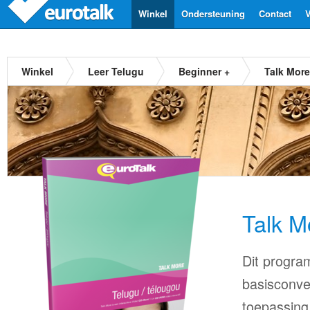
Winkel
Ondersteuning
Contact
V
Winkel
Leer Telugu
Beginner +
Talk More
Talk M
Dit progra
basisconve
toepassing 