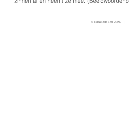
zinnen af en neemt ze mee. (Beeldwoordenb
© EuroTalk Ltd 2026
|