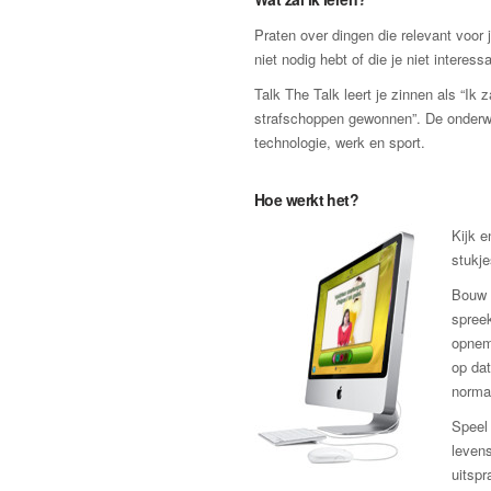
Praten over dingen die relevant voor j
niet nodig hebt of die je niet interessa
Talk The Talk leert je zinnen als “Ik 
strafschoppen gewonnen”. De onderwer
technologie, werk en sport.
Hoe werkt het?
Kijk e
stukje
Bouw 
spreek
opnem
op dat
norma
Speel 
levens
uitspr