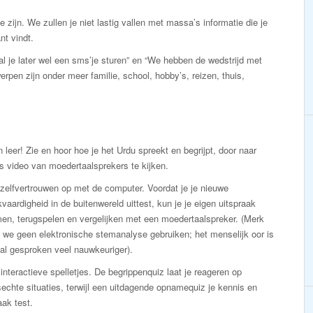
e zijn. We zullen je niet lastig vallen met massa’s informatie die je
nt vindt.
zal je later wel een sms’je sturen” en “We hebben de wedstrijd met
pen zijn onder meer familie, school, hobby’s, reizen, thuis,
n leer! Zie en hoor hoe je het Urdu spreekt en begrijpt, door naar
s video van moedertaalsprekers te kijken.
zelfvertrouwen op met de computer. Voordat je je nieuwe
vaardigheid in de buitenwereld uittest, kun je je eigen uitspraak
en, terugspelen en vergelijken met een moedertaalspreker. (Merk
 we geen elektronische stemanalyse gebruiken; het menselijk oor is
al gesproken veel nauwkeuriger).
interactieve spelletjes. De begrippenquiz laat je reageren op
echte situaties, terwijl een uitdagende opnamequiz je kennis en
aak test.