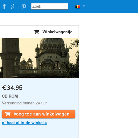
▼
Winkelwagentje
€34.95
CD ROM
Verzending binnen 24 uur
Voeg toe aan winkelwagen
of haal af in de winkel »