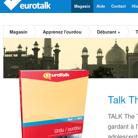
Magasin
Aide
Contact
His
Magasin
Apprenez l'ourdou
Débutant +
T
Talk T
TALK The T
gardant à l
adolescents