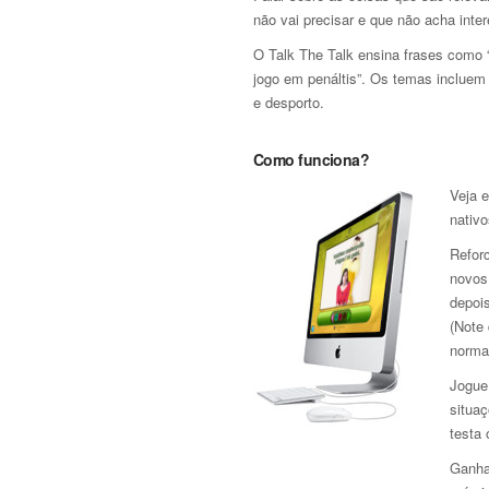
não vai precisar e que não acha inte
O Talk The Talk ensina frases como
jogo em penáltis”. Os temas incluem a
e desporto.
Como funciona?
Veja e
nativo
Refor
novos
depoi
(Note
norma
Jogue 
situaç
testa
Ganha