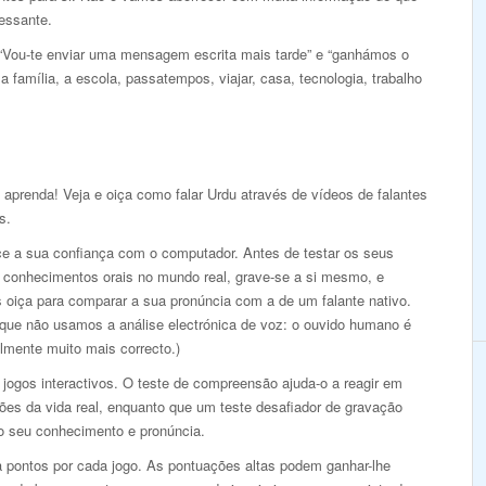
ressante.
 “Vou-te enviar uma mensagem escrita mais tarde” e “ganhámos o
 família, a escola, passatempos, viajar, casa, tecnologia, trabalho
 aprenda! Veja e oiça como falar Urdu através de vídeos de falantes
s.
ce a sua confiança com o computador. Antes de testar os seus
 conhecimentos orais no mundo real, grave-se a si mesmo, e
s oiça para comparar a sua pronúncia com a de um falante nativo.
 que não usamos a análise electrónica de voz: o ouvido humano é
lmente muito mais correcto.)
jogos interactivos. O teste de compreensão ajuda-o a reagir em
ões da vida real, enquanto que um teste desafiador de gravação
 o seu conhecimento e pronúncia.
 pontos por cada jogo. As pontuações altas podem ganhar-lhe