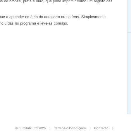
os de bronze, prata e ouro, que pode imprimir como um registo das
e a aprender no átrio do aeroporto ou no ferry. Simplesmente
incluídas no programa e leve-as consigo.
© EuroTalk Ltd 2026
|
Termos e Condições
|
Contacto
|