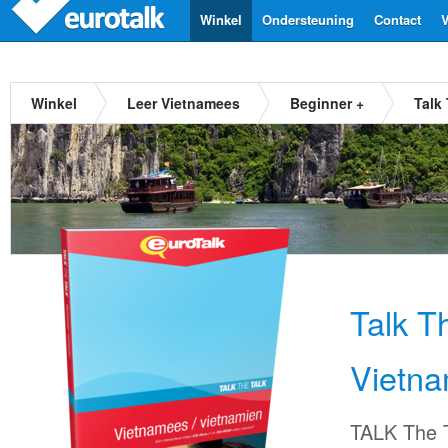
Winkel
Ondersteuning
Contact
V
Winkel
Leer Vietnamees
Beginner +
Talk
Talk T
Vietn
TALK The T