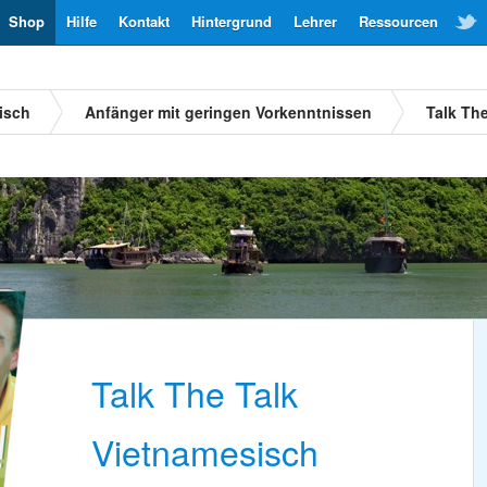
Shop
Hilfe
Kontakt
Hintergrund
Lehrer
Ressourcen
isch
Anfänger mit geringen Vorkenntnissen
Talk Th
Talk The Talk
Vietnamesisch