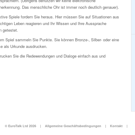
sprachlern. (Übrigens benutzen wir keine elektronische
herkennung. Das menschliche Ohr ist immer noch deutlich genauer).
ktive Spiele fordern Sie heraus. Hier müssen Sie auf Situationen aus
ichtigen Leben reagieren und Ihr Wissen und Ihre Aussprache
 getestet.
em Spiel sammeln Sie Punkte. Sie können Bronze-, Silber- oder eine
e als Urkunde ausdrucken.
Drucken Sie die Redewendungen und Dialoge einfach aus und
© EuroTalk Ltd 2026
|
Allgemeine Geschäftsbedingungen
|
Kontakt
|