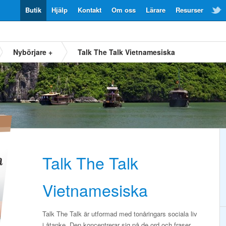
Butik
Hjälp
Kontakt
Om oss
Lärare
Resurser
Nybörjare +
Talk The Talk Vietnamesiska
Talk The Talk
Vietnamesiska
Talk The Talk är utformad med tonåringars sociala liv
i åtanke. Den koncentrerar sig på de ord och fraser