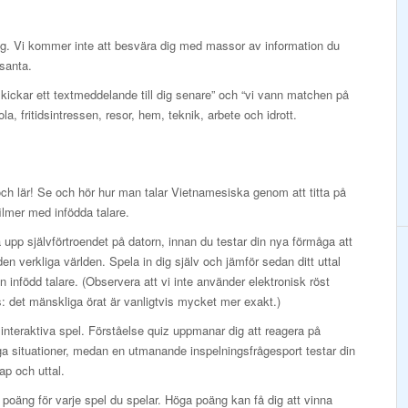
ig. Vi kommer inte att besvära dig med massor av information du
ssanta.
skickar ett textmeddelande till dig senare” och “vi vann matchen på
ola, fritidsintressen, resor, hem, teknik, arbete och idrott.
och lär! Se och hör hur man talar Vietnamesiska genom att titta på
ilmer med infödda talare.
upp självförtroendet på datorn, innan du testar din nya förmåga att
 den verkliga världen. Spela in dig själv och jämför sedan ditt uttal
 infödd talare. (Observera att vi inte använder elektronisk röst
: det mänskliga örat är vanligtvis mycket mer exakt.)
interaktiva spel. Förståelse quiz uppmanar dig att reagera på
ga situationer, medan en utmanande inspelningsfrågesport testar din
p och uttal.
 poäng för varje spel du spelar. Höga poäng kan få dig att vinna