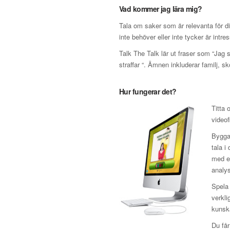
Vad kommer jag lära mig?
Tala om saker som är relevanta för d
inte behöver eller inte tycker är intre
Talk The Talk lär ut fraser som “Jag 
straffar “. Ämnen inkluderar familj, sk
Hur fungerar det?
Titta 
videof
Bygga 
tala i
med en
analys
Spela 
verkli
kunska
Du får