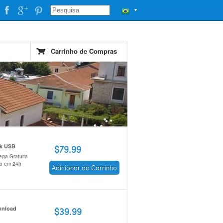
▼
Carrinho de Compras
ck USB
$79.99
ega Gratuita
io em 24h
Adicionar ao Carrinho
nload
$39.99