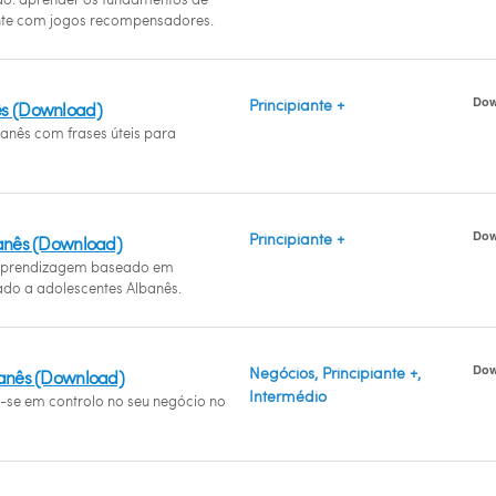
te com jogos recompensadores.
Dow
Principiante +
ês (Download)
banês com frases úteis para
Dow
Principiante +
banês (Download)
prendizagem baseado em
do a adolescentes Albanês.
Dow
Negócios, Principiante +,
banês (Download)
Intermédio
a-se em controlo no seu negócio no