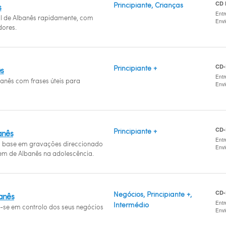
CD
Principiante, Crianças
s
Entr
l de Albanês rapidamente, com
Env
ores.
CD
Principiante +
ês
Entr
banês com frases úteis para
Env
CD
Principiante +
anês
Entr
base em gravações direccionado
Env
em de Albanês na adolescência.
CD
Negócios, Principiante +,
banês
Entr
Intermédio
a-se em controlo dos seus negócios
Env