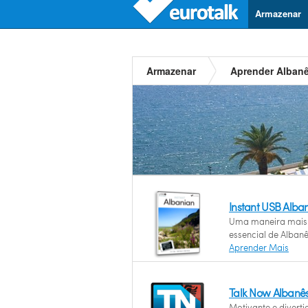
Armazenar
Armazenar
Aprender Alban
Instant USB Alba
Uma maneira mais 
essencial de Albanê
Aprender Mais
Talk Now Albanê
Motivante e divert