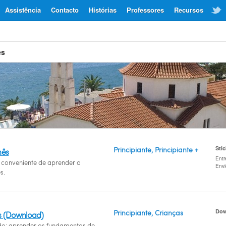
Assistência
Contacto
Histórias
Professores
Recursos
ês
Sti
Principiante, Principiante +
nês
Entr
conveniente de aprender o
Env
s.
Dow
Principiante, Crianças
s (Download)
ido: aprender os fundamentos de