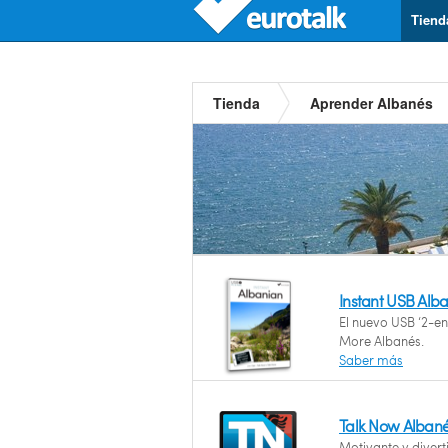
Tiend
Tienda
Aprender Albanés
Instant USB Alb
El nuevo USB ‘2-en
More Albanés.
Saber más
Talk Now Alban
Motivante y divert