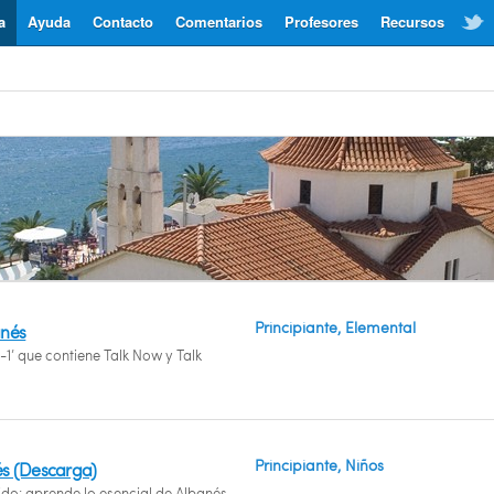
a
Ayuda
Contacto
Comentarios
Profesores
Recursos
Principiante, Elemental
anés
-1’ que contiene Talk Now y Talk
Principiante, Niños
és (Descarga)
ido: aprende lo esencial de Albanés