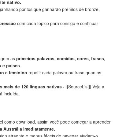
te nativo.
anhando pontos que ganharão prêmios de bronze,
mpressão
com cada tópico para consigo e continuar
angem as
primeiras palavras, comidas, cores, frases,
 e países.
no e feminino
repetir cada palavra ou frase quantas
 mais de 120 línguas nativas
- [[SourceList]] Veja a
á incluída.
el como download, assim você pode começar a aprender
a Austrália imediatamente.
ign atraente e menus fáceis de navegar ajudam-o