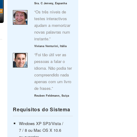
Sra. C Jenvey, Espanha
“Os três níveis de
testes interactivos
ajudam a memorizar
novas palavras num
instante.”
Viviana Venturini, Itália
“Foi tão útil ver as
pessoas a falar o
idioma. Não podia ter
compreendido nada
apenas com um livro
de frases.”
Reuben Feldmann, Suíça
Requisitos do Sistema
Windows XP SP3/Vista /
7 / 8 ou Mac OS X 10.6
ou superior