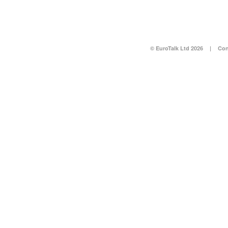
© EuroTalk Ltd 2026
|
Con