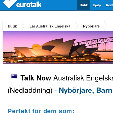
Butik
Hjälp
Kont
Butik
Lär Australisk Engelska
Nybörjare
Australisk Engelsk
Talk Now
(Nedladdning) -
Nybörjare, Barn
Perfekt för dem som: