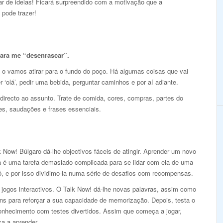
r de ideias! Ficará surpreendido com a motivação que a
 pode trazer!
para me “desenrascar”.
 o vamos atirar para o fundo do poço. Há algumas coisas que vai
r ‘olá’, pedir uma bebida, perguntar caminhos e por aí adiante.
 directo ao assunto. Trate de comida, cores, compras, partes do
es, saudações e frases essenciais.
 Now! Búlgaro dá-lhe objectivos fáceis de atingir. Aprender um novo
a é uma tarefa demasiado complicada para se lidar com ela de uma
ó, e por isso dividimo-la numa série de desafios com recompensas.
 jogos interactivos. O Talk Now! dá-lhe novas palavras, assim como
ns para reforçar a sua capacidade de memorização. Depois, testa o
onhecimento com testes divertidos. Assim que começa a jogar,
a a aprender.