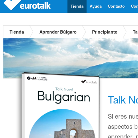
Tienda
Ayuda
Contacto
Com
Tienda
Aprender Búlgaro
Principiante
Ta
Talk N
Si eres nu
aspectos b
aprender, n