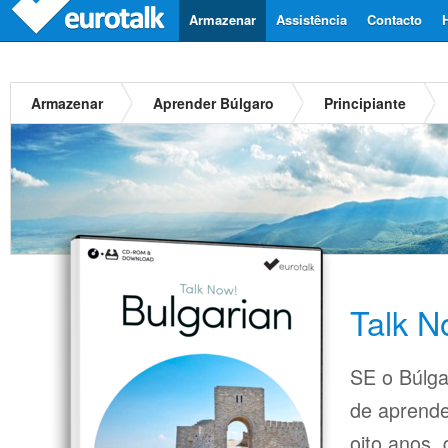
Armazenar
Assistência
Contacto
Armazenar
Aprender Búlgaro
Principiante
Talk N
SE o Búlga
de aprende
oito anos,