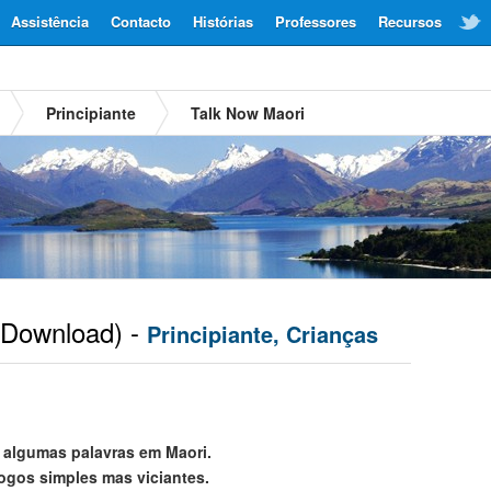
Assistência
Contacto
Histórias
Professores
Recursos
Principiante
Talk Now Maori
Download) -
Principiante, Crianças
 algumas palavras em Maori.
jogos simples mas viciantes.