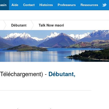
asin
Aide
Contact
Histoires
Professeurs
Ressources
Débutant
Talk Now maori
Téléchargement) -
Débutant,