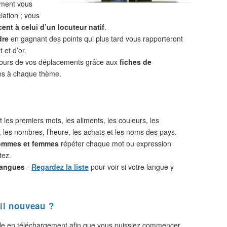
ement vous
iation ; vous
ent à celui d’un locuteur natif
.
dre
en gagnant des points qui plus tard vous rapporteront
 et d’or.
cours de vos déplacements grâce aux
fiches de
s à chaque thème.
 les premiers mots, les aliments, les couleurs, les
, les nombres, l’heure, les achats et les noms des pays.
hommes et femmes
répéter chaque mot ou expression
tez.
langues
-
Regardez la liste
pour voir si votre langue y
il nouveau ?
le en téléchargement afin que vous puissiez commencer