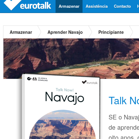
Armazenar
Assistência
Contacto
Armazenar
Aprender Navajo
Principiante
Talk N
SE o Navaj
de aprende
oito anos,