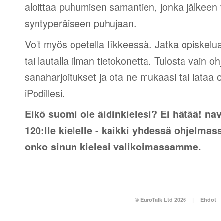
aloittaa puhumisen samantien, jonka jälkeen v
syntyperäiseen puhujaan.
Voit myös opetella liikkeessä. Jatka opiskelu
tai lautalla ilman tietokonetta. Tulosta vain o
sanaharjoitukset ja ota ne mukaasi tai lataa 
iPodillesi.
Eikö suomi ole äidinkielesi? Ei hätää! nav
120:lle kielelle - kaikki yhdessä ohjelmas
onko sinun kielesi valikoimassamme.
© EuroTalk Ltd 2026
|
Ehdot