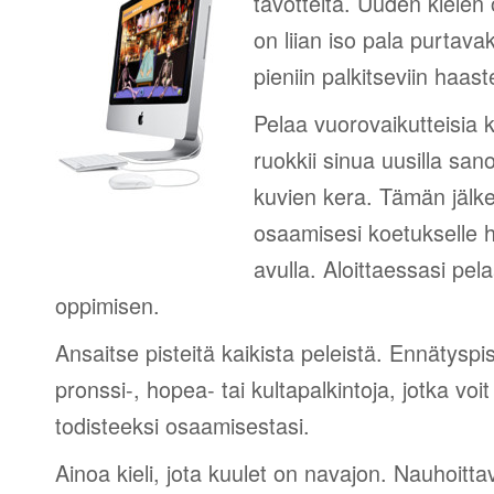
tavotteita. Uuden kielen
on liian iso pala purtava
pieniin palkitseviin haaste
Pelaa vuorovaikutteisia k
ruokkii sinua uusilla sano
kuvien kera. Tämän jälk
osaamisesi koetukselle h
avulla. Aloittaessasi pel
oppimisen.
Ansaitse pisteitä kaikista peleistä. Ennätyspis
pronssi-, hopea- tai kultapalkintoja, jotka voi
todisteeksi osaamisestasi.
Ainoa kieli, jota kuulet on navajon. Nauhoittav