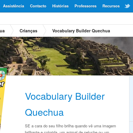
Assistência
Contacto
Histórias
Professores
Recursos
ua
Crianças
Vocabulary Builder Quechua
Vocabulary Builder
Quechua
SE a cara do seu filho brilha quando vê uma imagem
brilhante e colorida, um animal de peluche ou um