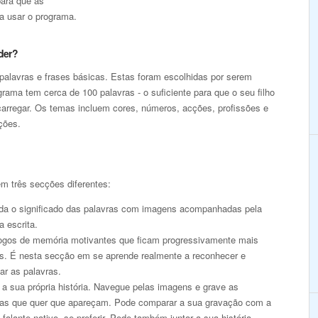
para que as
a usar o programa.
der?
palavras e frases básicas. Estas foram escolhidas por serem
rama tem cerca de 100 palavras - o suficiente para que o seu filho
arregar. Os temas incluem cores, números, acções, profissões e
ções.
m três secções diferentes:
da o significado das palavras com imagens acompanhadas pela
a escrita.
jogos de memória motivantes que ficam progressivamente mais
eis. É nesta secção em se aprende realmente a reconhecer e
ar as palavras.
a sua própria história. Navegue pelas imagens e grave as
ras que quer que apareçam. Pode comparar a sua gravação com a
falante nativo, se preferir. Pode também juntar a sua história