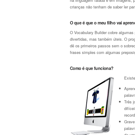
na linguagem falada e em imagens, 
crianças não tenham de saber ler par
O que é que o meu filho vai apren
O Vocabulary Builder cobre algumas 
divertidas, mas também úteis. O prog
dê os primeiros passos sem o sobrec
frases simples com algumas preposi
Como é que funciona?
Existe
Apren
palavr
Três 
difíc
record
Grave 
palav
de um 