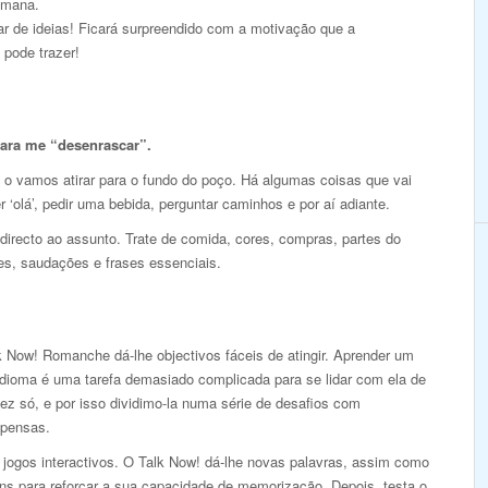
emana.
r de ideias! Ficará surpreendido com a motivação que a
 pode trazer!
para me “desenrascar”.
 o vamos atirar para o fundo do poço. Há algumas coisas que vai
r ‘olá’, pedir uma bebida, perguntar caminhos e por aí adiante.
 directo ao assunto. Trate de comida, cores, compras, partes do
es, saudações e frases essenciais.
k Now! Romanche dá-lhe objectivos fáceis de atingir. Aprender um
idioma é uma tarefa demasiado complicada para se lidar com ela de
ez só, e por isso dividimo-la numa série de desafios com
pensas.
 jogos interactivos. O Talk Now! dá-lhe novas palavras, assim como
ns para reforçar a sua capacidade de memorização. Depois, testa o