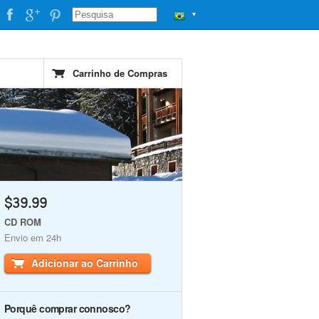
▼
Carrinho de Compras
$39.99
CD ROM
Envio em 24h
Adicionar ao Carrinho
Porquê comprar connosco?