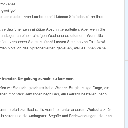
 trockenes
gweiliger
Lernspiele. Ihren Lernfortschritt können Sie jederzeit an Ihrer
 verdauliche, zehnminütige Abschnitte aufteilen. Aber wenn Sie
Grundlagen an einem einzigen Wochenende erlernen. -Wenn Sie
affen, versuchen Sie es einfach! Lassen Sie sich von Talk Now!
en plötzlich das Sprachenlernen genießen, weil es Ihnen keine
er fremden Umgebung zurecht zu kommen.
fen wir Sie nicht gleich ins kalte Wasser. Es gibt einige Dinge, die
tehen möchten: Jemanden begrüßen, ein Getränk bestellen, nach
mmt sofort zur Sache. Es vermittelt unter anderem Wortschatz für
Uhrzeiten und die wichtigsten Begriffe und Redewendungen, die man