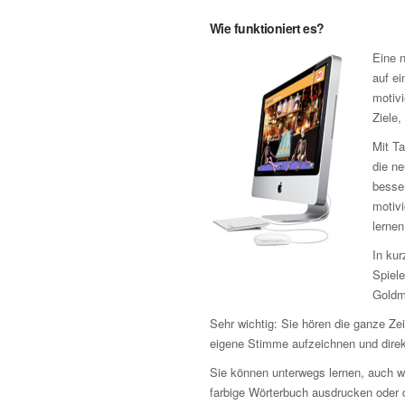
Wie funktioniert es?
Eine n
auf ei
motivi
Ziele,
Mit Ta
die n
besse
motiv
lernen
In kur
Spiele
Goldm
Sehr wichtig: Sie hören die ganze Z
eigene Stimme aufzeichnen und direk
Sie können unterwegs lernen, auch w
farbige Wörterbuch ausdrucken oder d