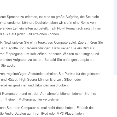
eue Sprache zu erlernen, ist eine so große Aufgabe, die Sie nicht
nmal erreichen können. Deshalb haben wir sie in eine Reihe von
erenden Lerneinheiten aufgeteilt. Talk Now! Rumantsch setzt Ihnen
 die Sie auf jeden Fall erreichen können.
lk Now! spielen Sie ein interaktives Computerspiel. Zuerst hören Sie
euen Begriffe und Redewendungen. Dazu sehen Sie ein Bild zur
ren Einprägung, um schließlich Ihr neues Wissen mit lustigen und
ierenden Aufgaben zu testen. So bald Sie anfangen zu spielen,
 Sie auch.
zen, regelmäßigen Abständen erhalten Sie Punkte für die gelösten
 und Rätsel. High-Scorer können Bronze-, Silber- oder
edaillen gewinnen und Urkunden ausdrucken.
eit Rumantsch, und mit den Aufnahmefunktionen können Sie Ihre
t mit einem Muttersprachler vergleichen.
enn Sie Ihren Computer einmal nicht dabei haben. Einfach das
ie Audio-Dateien auf Ihren iPod oder MP3-Player laden.