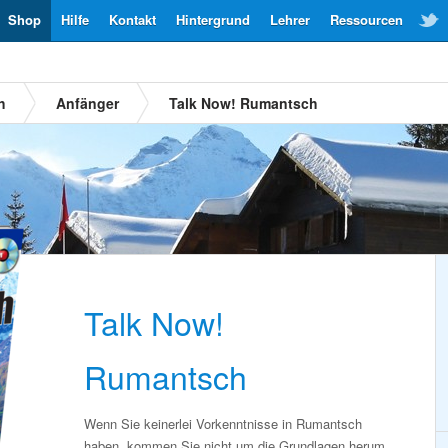
Shop
Hilfe
Kontakt
Hintergrund
Lehrer
Ressourcen
h
Anfänger
Talk Now! Rumantsch
Talk Now!
Rumantsch
Wenn Sie keinerlei Vorkenntnisse in Rumantsch
haben, kommen Sie nicht um die Grundlagen herum.