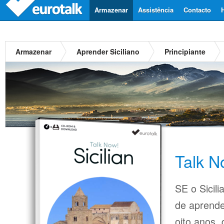
Armazenar
Assistência
Contacto
Armazenar
Aprender Siciliano
Principiante
Talk N
SE o Sicili
de aprende
oito anos,