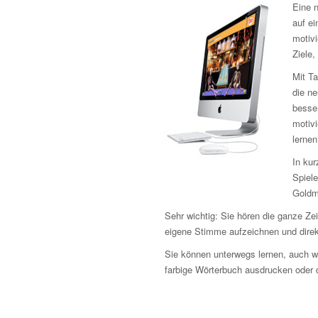
Eine n
auf ei
motivi
Ziele,
Mit Ta
die n
besse
motiv
lernen
In kur
Spiele
Goldm
Sehr wichtig: Sie hören die ganze Ze
eigene Stimme aufzeichnen und direk
Sie können unterwegs lernen, auch w
farbige Wörterbuch ausdrucken oder d