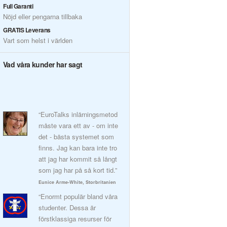
Full Garanti
Nöjd eller pengarna tillbaka
GRATIS Leverans
Vart som helst i världen
Vad våra kunder har sagt
“EuroTalks inlärningsmetod
måste vara ett av - om inte
det - bästa systemet som
finns. Jag kan bara inte tro
att jag har kommit så långt
som jag har på så kort tid.”
Eunice Arme-White, Storbritanien
“Enormt populär bland våra
studenter. Dessa är
förstklassiga resurser för