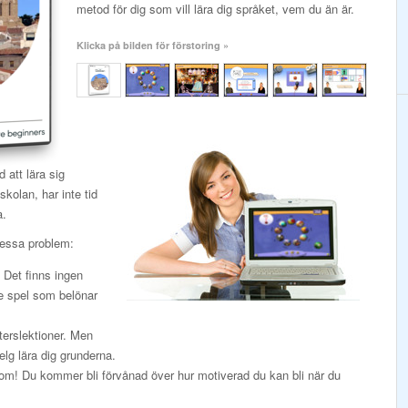
metod för dig som vill lära dig språket, vem du än är.
Klicka på bilden för förstoring »
att lära sig
kolan, har inte tid
a.
dessa problem:
. Det finns ingen
de spel som belönar
terslektioner. Men
elg lära dig grunderna.
k om! Du kommer bli förvånad över hur motiverad du kan bli när du