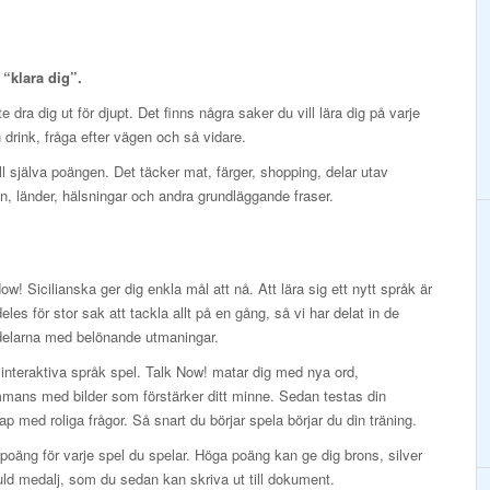
t “klara dig”.
 dra dig ut för djupt. Det finns några saker du vill lära dig på varje
en drink, fråga efter vägen och så vidare.
ill själva poängen. Det täcker mat, färger, shopping, delar utav
, länder, hälsningar och andra grundläggande fraser.
ow! Sicilianska ger dig enkla mål att nå. Att lära sig ett nytt språk är
deles för stor sak att tackla allt på en gång, så vi har delat in de
 delarna med belönande utmaningar.
interaktiva språk spel. Talk Now! matar dig med nya ord,
mmans med bilder som förstärker ditt minne. Sedan testas din
p med roliga frågor. Så snart du börjar spela börjar du din träning.
poäng för varje spel du spelar. Höga poäng kan ge dig brons, silver
ld medalj, som du sedan kan skriva ut till dokument.