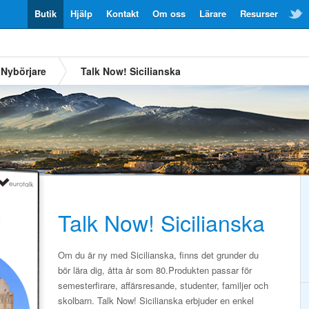
Butik
Hjälp
Kontakt
Om oss
Lärare
Resurser
Nybörjare
Talk Now! Sicilianska
Talk Now! Sicilianska
Om du är ny med Sicilianska, finns det grunder du
bör lära dig, åtta år som 80.Produkten passar för
semesterfirare, affärsresande, studenter, familjer och
skolbarn. Talk Now! Sicilianska erbjuder en enkel