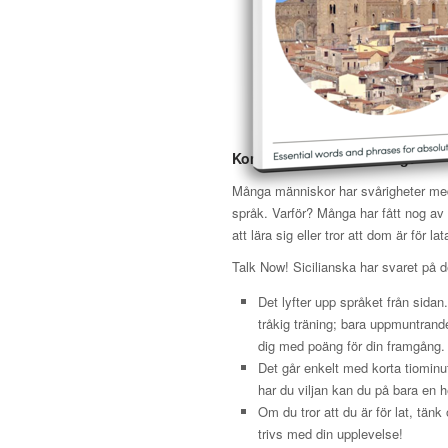
Kommer det fungera för mig?
Många människor har svårigheter med 
språk. Varför? Många har fått nog av s
att lära sig eller tror att dom är för lat
Talk Now! Sicilianska har svaret på 
Det lyfter upp språket från sidan
tråkig träning; bara uppmuntran
dig med poäng för din framgång.
Det går enkelt med korta tiominu
har du viljan kan du på bara en h
Om du tror att du är för lat, tän
trivs med din upplevelse!