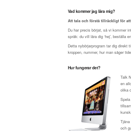
Vad kommer jag lära mig?
Att tala och förstå tillräckligt för at
Du har precis börjat, så vi kommer inte
språk: du vill lära dig ‘hej’, beställa 
Detta nybörjarprogram tar dig direkt t
kroppen, nummer, hur man säger tiden
Hur fungerar det?
Talk N
en all
olika
Spela 
tillsa
kunska
Tjäna 
och gu