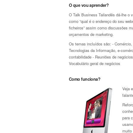
O que vou aprender?
O Talk Business Tailandês dá-lhe o vo
como “qual é o endereço do seu webs
ficheiros” assim como discussões ma
orçamentos de marketing.
Os temas incluídos são: - Comércio, 
Tecnologias da Informação, e-comérc
contabilidade - Reuniões de negócios
Vocabulário geral de negócios
Como funciona?
Veja e
falant
Refor
conhe
para 
usamo
muito 