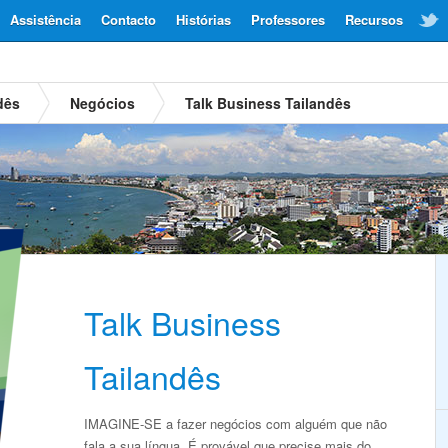
Assistência
Contacto
Histórias
Professores
Recursos
dês
Negócios
Talk Business Tailandês
Talk Business
Tailandês
IMAGINE-SE a fazer negócios com alguém que não
fala a sua língua. É provável que precise mais do