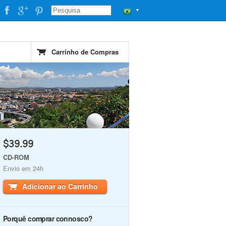
▼
Carrinho de Compras
$39.99
CD-ROM
Envio em 24h
Adicionar ao Carrinho
Porquê comprar connosco?