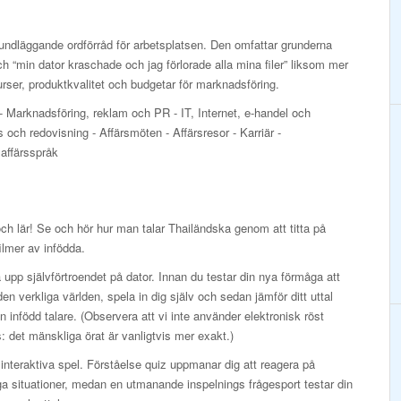
undläggande ordförråd för arbetsplatsen. Den omfattar grunderna
 “min dator kraschade och jag förlorade alla mina filer” liksom mer
ser, produktkvalitet och budgetar för marknadsföring.
- Marknadsföring, reklam och PR - IT, Internet, e-handel och
ch redovisning - Affärsmöten - Affärsresor - Karriär -
 affärsspråk
och lär! Se och hör hur man talar Thailändska genom att titta på
ilmer av infödda.
upp självförtroendet på dator. Innan du testar din nya förmåga att
 den verkliga världen, spela in dig själv och sedan jämför ditt uttal
 infödd talare. (Observera att vi inte använder elektronisk röst
: det mänskliga örat är vanligtvis mer exakt.)
interaktiva spel. Förståelse quiz uppmanar dig att reagera på
ga situationer, medan en utmanande inspelnings frågesport testar din