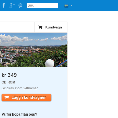
▼
Kundvagn
kr 349
CD ROM
Skickas inom 24timmar
Lägg i kundvagnen
Varför köpa från oss?