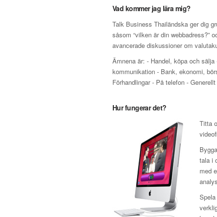
Vad kommer jag lära mig?
Talk Business Thailändska ger dig gr
såsom “vilken är din webbadress?” och
avancerade diskussioner om valutakur
Ämnena är: - Handel, köpa och sälja 
kommunikation - Bank, ekonomi, börs o
Förhandlingar - På telefon - Generellt
Hur fungerar det?
Titta 
videof
Bygga 
tala i
med en
analys
Spela 
verkli