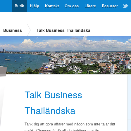
Butik
Hjälp
Kontakt
Om oss
Lärare
Resurser
Business
Talk Business Thailändska
Talk Business
Thailändska
Tänk dig att göra affärer med någon som inte talar ditt
språk. Chansen är då att du behöver mer än