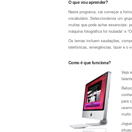
O que vou aprender?
Neste programa, vai começar a forma
vocabulário. Seleccionámos um grupo 
muitas que pode achar essenciais: po
máquina fotográfica foi roubada” e “O
Os temas incluem saudações, compra
telefónicas, emergências, lazer e o v
Como é que funciona?
Veja 
falant
Refor
conhe
para 
usamo
muito 
Jogue 
situaç