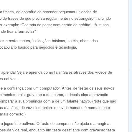
r frases, ao contrário de aprender pequenas unidades de
de frases de que precisa regularmente no estrangeiro, incluindo
r exemplo: “Gostaria de pagar com cartão de crédito”, “A minha
nde fica a farmácia?”
s e restaurantes, indicações básicas, hotéis, chamadas
ocabulário básico para negócios e tecnologia.
e aprenda! Veja e aprenda como falar Galês através dos vídeos de
es nativos.
ce a confiança com um computador. Antes de testar os seus novos
cimentos orais, grave-se a si mesmo, e depois oiça a gravação
comparar a sua pronúncia com a de um falante nativo. (Note que não
s a análise de voz electrónica: o ouvido humano é normalmente
mais correcto.)
a jogos interactivos. O teste de compreensão ajuda-o a reagir a
ões da vida real, enquanto um teste desafiante com gravação testa