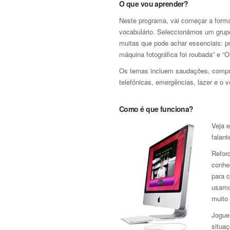
O que vou aprender?
Neste programa, vai começar a forma
vocabulário. Seleccionámos um grupo 
muitas que pode achar essenciais: po
máquina fotográfica foi roubada” e “O
Os temas incluem saudações, compra
telefónicas, emergências, lazer e o v
Como é que funciona?
Veja 
falant
Refor
conhe
para 
usamo
muito 
Jogue 
situaç