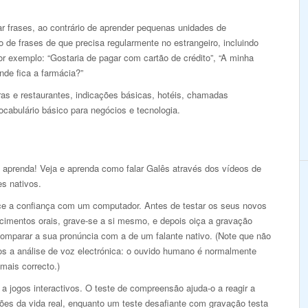
r frases, ao contrário de aprender pequenas unidades de
de frases de que precisa regularmente no estrangeiro, incluindo
r exemplo: “Gostaria de pagar com cartão de crédito”, “A minha
nde fica a farmácia?”
s e restaurantes, indicações básicas, hotéis, chamadas
ocabulário básico para negócios e tecnologia.
e aprenda! Veja e aprenda como falar Galês através dos vídeos de
es nativos.
ce a confiança com um computador. Antes de testar os seus novos
cimentos orais, grave-se a si mesmo, e depois oiça a gravação
comparar a sua pronúncia com a de um falante nativo. (Note que não
s a análise de voz electrónica: o ouvido humano é normalmente
mais correcto.)
a jogos interactivos. O teste de compreensão ajuda-o a reagir a
ões da vida real, enquanto um teste desafiante com gravação testa