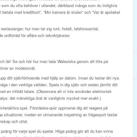
ser som du ofta behöver i utlandet, däribland många som du troligtvis
ill betala med kreditkort”, “Min kamera är stulen” och “Var är apoteket
estauranger, hur man tar sig runt, hotell, telefonsamtal,
e ordförråd för affärs-och tekniktjänster.
och lär! Se och hör hur man talar Walesiska genom att titta på
filmer av modersmål.
pp ditt självförtroende med hjälp av datorn. Innan du testar din nya
måga i den verkliga världen. Spela in dig själv och sedan jämför ditt
med en infödd talare. (Observera att vi inte använder elektronisk
alys: det mänskliga örat är vanligtvis mycket mer exakt.)
interaktiva spel. Förståelse-quiz uppmanar dig att reagera på
ga situationer, medan en utmanande inspelning av frågesport testar
nskap och uttal.
 poäng för varje spel du spelar. Höga poäng gör att du kan vinna