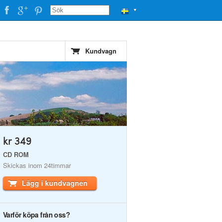
▼
Kundvagn
kr 349
CD ROM
Skickas inom 24timmar
Lägg i kundvagnen
Varför köpa från oss?