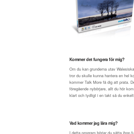
Kommer det fungera för mig?
Om du kan grunderna utav Walesiska, 
tror du skulle kunna hantera en hel k
kommer Talk More få dig att prata. De
föregående nybörjare, allt du hör ko
klart och tydligt i en takt så du enke
Vad kommer jag lära mig?
I detta program börjar du sätta ihop fu