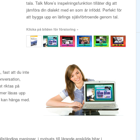
tala. Talk More’s inspelningsfunktion tillåter dig att
jämföra din dialekt med en som är infödd. Perfekt för
att bygga upp en lärlings självförtroende genom tal.
Klicka på bilden för förstoring »
fast att du inte
onversation,
t riktas på
mmer läsas upp
lt kan hänga med.
llständiga meningar, i motsats till lärande enskilda bitar i