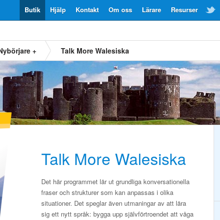
Butik
Hjälp
Kontakt
Om oss
Lärare
Resurser
Nybörjare +
Talk More Walesiska
Talk More Walesiska
Det här programmet lär ut grundliga konversationella
fraser och strukturer som kan anpassas i olika
situationer. Det speglar även utmaningar av att lära
sig ett nytt språk: bygga upp självförtroendet att våga