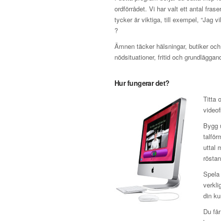
ordförrådet. Vi har valt ett antal fra
tycker är viktiga, till exempel, “Jag v
?
Ämnen täcker hälsningar, butiker och r
nödsituationer, fritid och grundläggand
Hur fungerar det?
Titta 
video
Bygg u
talför
uttal 
röstan
Spela 
verkli
din ku
Du får