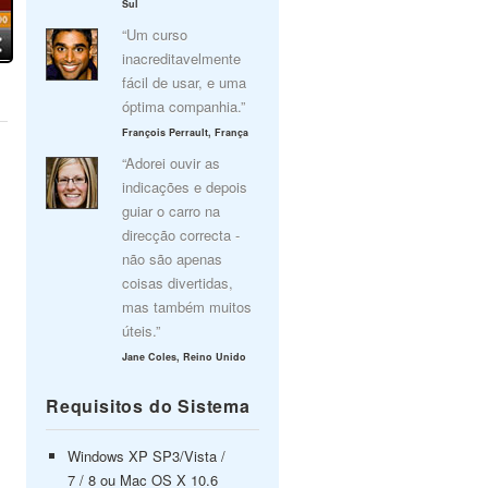
Sul
“Um curso
inacreditavelmente
fácil de usar, e uma
óptima companhia.”
François Perrault, França
“Adorei ouvir as
indicações e depois
guiar o carro na
direcção correcta -
não são apenas
coisas divertidas,
mas também muitos
úteis.”
Jane Coles, Reino Unido
Requisitos do Sistema
Windows XP SP3/Vista /
7 / 8 ou Mac OS X 10.6