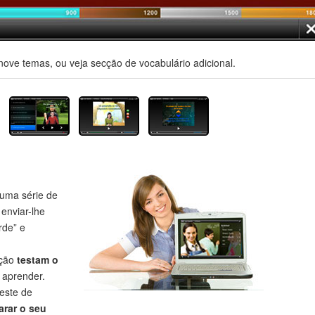
nove temas, ou veja secção de vocabulário adicional.
uma série de
 enviar-lhe
rde” e
eção
testam o
aprender.
este de
rar o seu