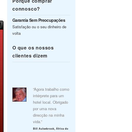
Porquê comprar
connosco?
Garantia Sem Preocupações
Satisfação ou o seu dinheiro de
volta
O que os nossos
clientes dizem
“Agora trabalho como
intérprete para um
hotel local. Obrigado
por uma nova
direcção na minha
vida.”
Bill Aulsebrook, África do