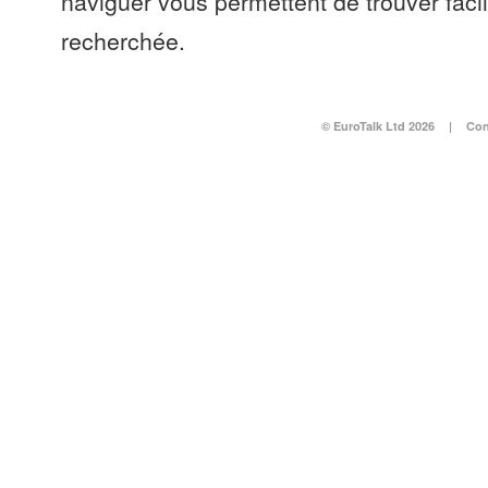
naviguer vous permettent de trouver faci
recherchée.
© EuroTalk Ltd 2026
|
Con