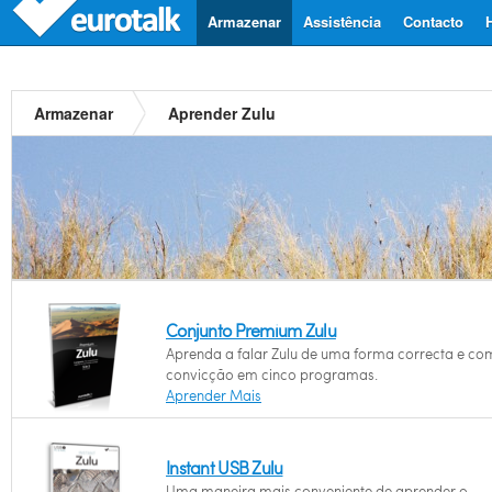
Armazenar
Assistência
Contacto
Armazenar
Aprender Zulu
Conjunto Premium Zulu
Aprenda a falar Zulu de uma forma correcta e co
convicção em cinco programas.
Aprender Mais
Instant USB Zulu
Uma maneira mais conveniente de aprender o