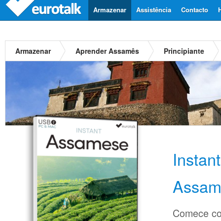
Armazenar
Assistência
Contacto
Armazenar
Aprender Assamês
Principiante
Instan
Assam
Comece co