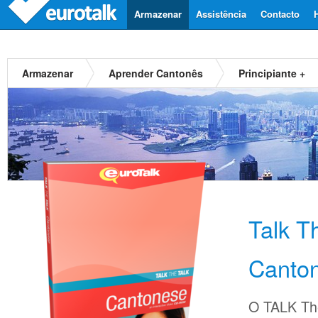
Armazenar
Assistência
Contacto
Armazenar
Aprender Cantonês
Principiante +
Talk T
Canto
O TALK The