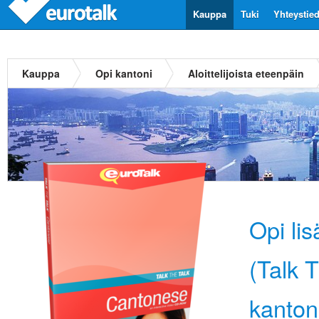
Kauppa
Tuki
Yhteystie
Kauppa
Opi kantoni
Aloittelijoista eteenpäin
Opi li
(Talk 
kanton