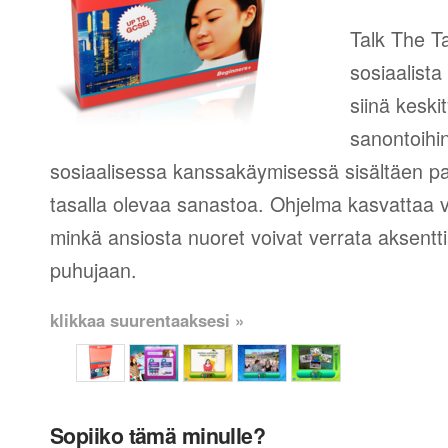
Talk The Ta
sosiaalista
siinä keski
sanontoihin
sosiaalisessa kanssakäymisessä sisältäen pal
tasalla olevaa sanastoa. Ohjelma kasvattaa
minkä ansiosta nuoret voivat verrata aksent
puhujaan.
klikkaa suurentaaksesi »
Sopiiko tämä minulle?