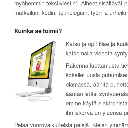
myöhemmin tekstiviestin”. Aiheet sisältävät 
matkailun, kodin, teknologian, työn ja urheilu
Kuinka se toimii?
Katso ja opi! Näe ja kuu
katsomalla videota synty
Rakenna luottamusta tie
kokeilet uusia puhumisen
elämässä, äänitä puhetta
ääntämistäsi syntyperäi
emme käytä elektronista 
ihmiskorva on yleensä pa
Pelaa vuorovaikutteisia pelejä. Kielen ymmär