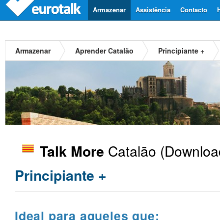
Armazenar
Assistência
Contacto
Armazenar
Aprender Catalão
Principiante +
Catalão
(Download
Talk More
Principiante +
Ideal para aqueles que: